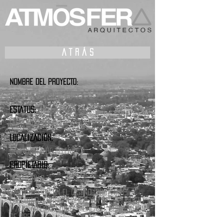
A T R Á S
NOMBRE DEL PROYECTO:
SILVERIO SAN MIGUEL
ESTATUS:
EN PROYECTO
LOCALIZACIÓN:
SAN MIGUEL DE ALLENDE
PROPIETARIO:
GPO. SIRILO
PARTICIPACIÓN EN EL DISEÑO, PROYECTO
EJECUTIVO, CONCEPTUALIZACIÓN DEL PRODUCTO
Y ALINEAMIENTO CON EL MERCADO, SUPERVISIÓN
DE OBRA.