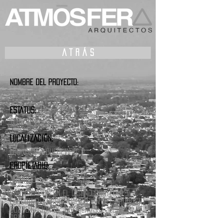
A T R Á S
NOMBRE DEL PROYECTO:
SECUNDINO
ESTATUS:
TERMINADO
LOCALIZACIÓN:
LOS ARCOS, QUERÉTARO
PROPIETARIO:
ANÓNIMO
PARTICIPACIÓN EN EL DISEÑO PROYECTO
EJECUTIVO, CONCEPTUALIZACIÓN DEL PRODUCTO
COORDINACIÓN DE INGENIERÍAS, EJECUCIÓN DE
OBRA.